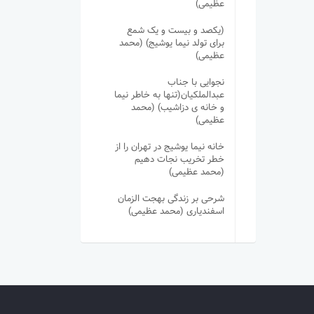
عظیمی)
(یکصد و بیست و یک شمع
برای تولد نیما یوشیج) (محمد
عظیمی)
نجوایی با جناب
عبدالملکیان(تنها به خاطر نیما
و خانه ی دزاشیب) (محمد
عظیمی)
خانه نیما یوشیج در تهران را از
خطر تخریب نجات دهیم
(محمد عظیمی)
شرحی بر زندگی بهجت الزمان
اسفندیاری (محمد عظیمی)