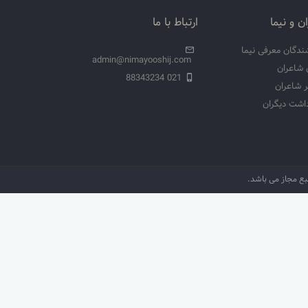
ن و نیما
ارتباط با ما
ندگان معرفی نیما
admin@nimayooshij.com
 شاعران
021 88343234
 شاعران
داشت دیگران
نبع مجاز می باشد.