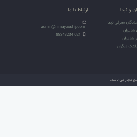
ن و نیما
ارتباط با ما
ندگان معرفی نیما
admin@nimayooshij.com
 شاعران
021 88343234
 شاعران
داشت دیگران
نبع مجاز می باشد.