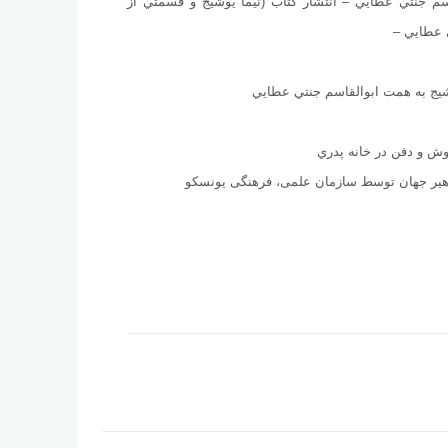
سم جنتي عطايي – انتشار كتاب (نيما يوشيج و قسمتي از
 عطايي –