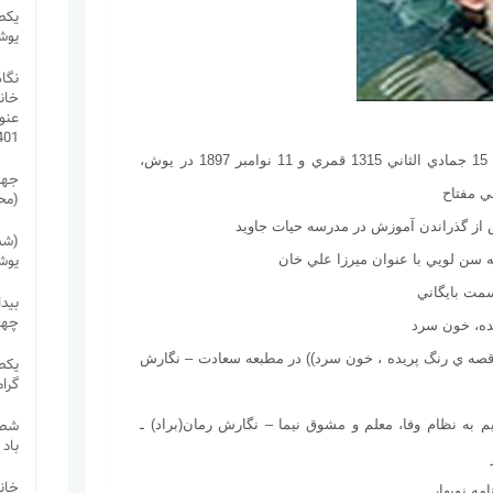
یکص
یوش
نگاه
خان
1401 (محمد 
1276 : تولد در 21 آبان ماه برابر با 15 جمادي الثاني 1315 قمري و 11 نوامبر 1897 در يوش،
جهل
ي مفتاح
(مح
(شص
یوش
بید
چها
ام ((قصه ي رنگ پريده ، خون سرد)) در مطبعه سعادت – نگارش
یکص
گرا
شصت
قديم به نظام وفا، معلم و مشوق نيما – نگارش رمان(براد) ـ
باد
خان