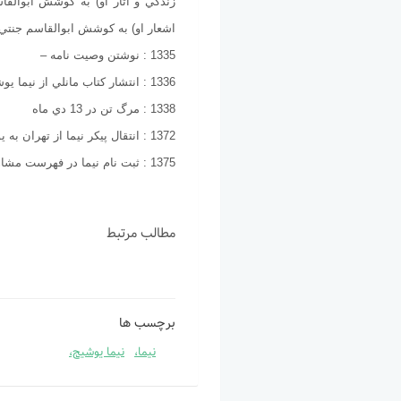
زندگي و آثار او) به كوشش ابوالقا
اشعار او) به كوشش ابوالقاسم جنتي
1335 : نوشتن وصيت نامه –
1336 : انتشار كتاب مانلي از نيما يوشيج به همت ابوالقاسم جنتي عطايي
1338 : مرگ تن در 13 دي ماه
1372 : انتقال پيكر نيما از تهران به يوش و دفن در خانه پدري
1375 : ثبت نام نیما در فهرست مشاهیر جهان توسط سازمان علمی، فرهنگی یونسکو
مطالب مرتبط
برچسب ها
نیما،
نیما یوشیج،