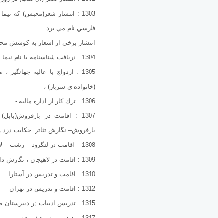
1303 : انتشار شعر(محبس) كه ني
فارسي نام مي برد.
انتشار برخي از اشعار به كوشش مح
1304 : دريافت شناسنامه با نام نيما
1305 : ازدواج با عاليه جهانگير
(خانواده ي سرباز) ،
1306 : ترك كار از اداره ماليه -
1307 : اقامت در بارفروش(با
بارفروش– نگارش تئاتر: حكايت دزد 
1308 – اقامت در لنگرود – رشت – لاهيجان
1309 : اقامت در لاهيجان ، نگارش داستان: مرقد آقا
1310 : اقامت و تدريس در آستارا
1312 : اقامت و تدريس در تهران
1315 : تدريس ادبيات در دبيرستان صنعتي تهران
1317 : عضويت در هيئت تحريريه