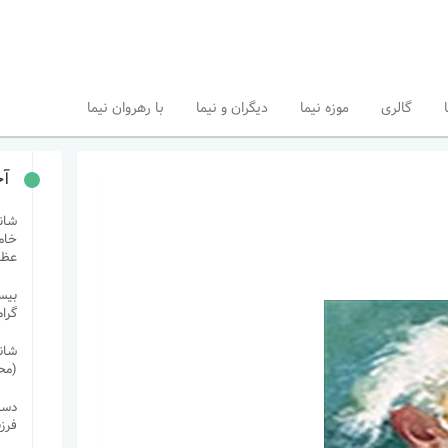
گالری
موزه نیما
دیگران و نیما
با رهروان نیما
آخ
شان
خام
عظی
بیست
گرا
شان
(مح
دستب
فرز