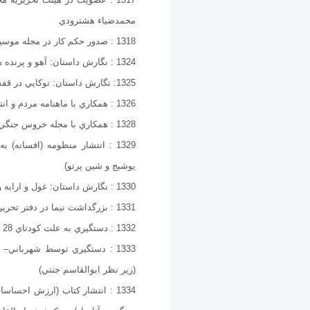
محمدضياء هشترودي
1318 : صدور حكم كار در مجله موسيقي
1324 : نگارش داستان: آهو و پرنده ها
1325: نگارش داستان: توكايي در قفس - شركت در نخستين كنگره نويسندگان ايران(خانه وكس)
1326 : همكاري با ماهنامه مردم و انتشار شعر (پادشاه فتح) در اين مجله
1328 : همكاري با مجله خروس جنگي
1329 : انتشار منظومه (افسانه)
يوشيج و شين پرتو)
1330 : نگارش داستان: غول و ارابه و زنش – همكاري با مجله كوير
1331 : بزرگداشت نيما در دفتر تحريريه مجله علم و زندگي به همت جلال آل احمد
1332 : دستگيري به علت كودتاي 28 مرداد
1333 : دستگيري توسط شهرباني
(زير نظر ابوالقاسم جنتي)
1334 : انتشار كتاب (ارزش احسا