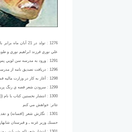
علي نوري فرزند ابراهيم نوري و طوب
1291 : ورود به مدرسه سن لويي پس از گذراندن آموزش در مدرسه حيات جاويد
1296 : دريافت تصديق نامه از مدرسه سن لويي با عنوان ميرزا علي خان
1298 : آغاز به كار در وزارت ماليه قسمت بايگاني
1299 : سرودن شعر قصه ي رنگ پريده، خون سرد
1300 : انتشار نخستين كتاب با ن
تئاتر: خواهش مي كنم
1301 : نگارش شعر (افسانه) و ت
حسنك وزير غزنه ـ و قبرستان شابهار
1301 : انتشار شعر (اي شب) در روزنامه نوبهار