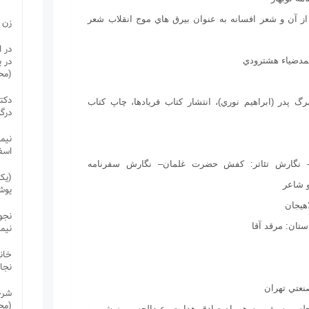
ما از آن و شعر افسانه به عنوان بيرق هاي موج انقلاب شعر
زن 
در ا
در 
مدضياء هشترودي
(مح
دکتر
 ، مرگ پدر (ابراهيم نوري)، انتشار كتاب فريادها، چاپ كتاب
درگ
نیما
اسف
بل)– نگارش تئاتر: كفش حضرت غلمان– نگارش سفرنامه
(یک
و شاعر
یوش
نجوا
نیم
خانه
نجا
شرح
(مح
 مجله موسيقي به همراه صادق هدايت، عبدالحسين نوشين و