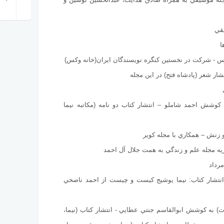
 به كوشش احمد شاملو – انتشار كتاب دو نامه (مکاتبه نيما
– انتشار كتاب: نيما يوشيج كيست و چيست از احمد ناصحي
سات) به كوشش ابوالقاسم جنتي عطايي - انتشار كتاب (نيما،